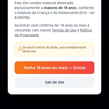
Este site contém material destinado
exclusivamente a
maiores de 18 anos
, conforme
o Estatuto da Criança e do Adolescente (ECA - Lei
8.069/90).
Ao entrar você confirma ter 18 anos ou mais e
concordar com nossos
Termos de Uso
e
Política
de Privacidade
.
Se você é menor de idade, saia imediatamente
deste site.
Acesso restrito a admins
Voltar
Tenho 18 anos ou mais — Entrar
Sair do site