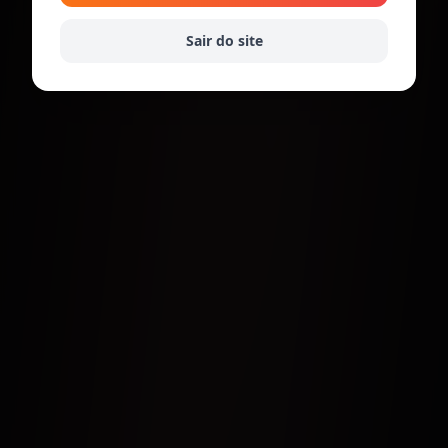
Sair do site